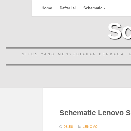
Skip
Home
Daftar Isi
Schematic
to
content
Sc
SITUS YANG MENYEDIAKAN BERBAGAI 
Schematic Lenovo S
08.58
LENOVO