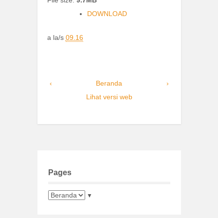
DOWNLOAD
a la/s
09.16
‹
Beranda
›
Lihat versi web
Pages
▼