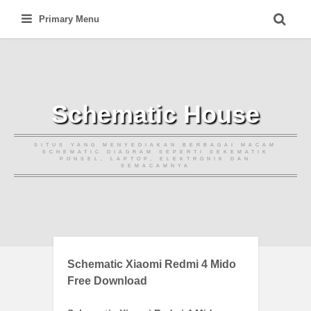
Skip
Primary Menu
to
content
Schematic House
SITUS YANG MENYEDIAKAN BERBAGAI MACAM
SCHEMATIC DIAGRAM SEPERTI SEKEMATIK
PONSEL, LAPTOP, ELEKTRONIK DAN
SEMACAMNYA
Schematic Xiaomi Redmi 4 Mido
Free Download